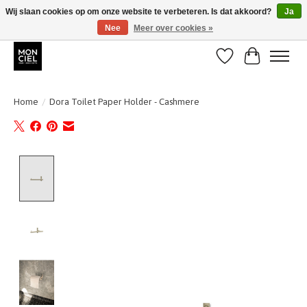
Wij slaan cookies op om onze website te verbeteren. Is dat akkoord?
Ja
Nee
Meer over cookies »
BE + NL : GRATIS VERZENDING van 31/07 t;e.m. 17/8
Verlanglijst
Winkelwa
Home
/
Dora Toilet Paper Holder - Cashmere
Product image slideshow Items