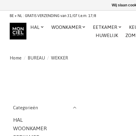
Wij slaan coo
BE + NL : GRATIS VERZENDING van 31/07 t;e.m. 17/8
HAL
WOONKAMER
EETKAMER
KE
HUWELIJK
ZOM
Home
/
BUREAU
/
WEKKER
Categorieën
HAL
WOONKAMER