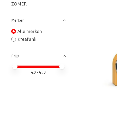
ZOMER
Merken
Alle merken
Kreafunk
Prijs
Minimale prijswaarde
Price maximum value
€
0
- €
90