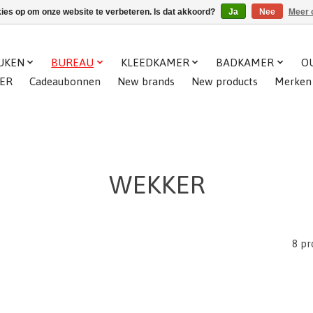
kies op om onze website te verbeteren. Is dat akkoord?
Ja
Nee
Meer 
UKEN
BUREAU
KLEEDKAMER
BADKAMER
O
ER
Cadeaubonnen
New brands
New products
Merken
WEKKER
8 pr