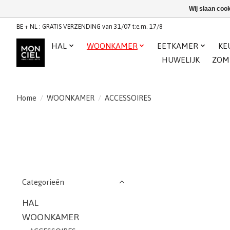
Wij slaan coo
BE + NL : GRATIS VERZENDING van 31/07 t;e.m. 17/8
HAL
WOONKAMER
EETKAMER
KE
HUWELIJK
ZOM
Home
/
WOONKAMER
/
ACCESSOIRES
Categorieën
HAL
WOONKAMER