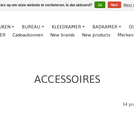
kies op om onze website te verbeteren. Is dat akkoord?
Ja
Nee
Meer 
UKEN
BUREAU
KLEEDKAMER
BADKAMER
O
ER
Cadeaubonnen
New brands
New products
Merken
ACCESSOIRES
34 pr