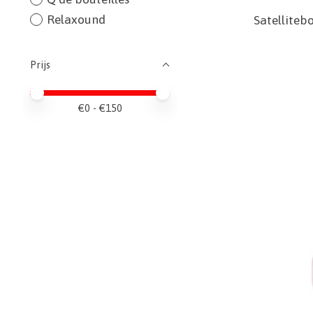
Relaxound
Satellite
Prijs
Minimale prijswaarde
Price maximum value
€
0
- €
150