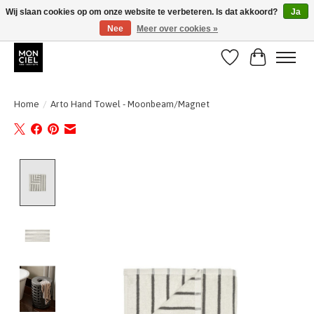
Wij slaan cookies op om onze website te verbeteren. Is dat akkoord?
Ja
Nee
Meer over cookies »
BE + NL : GRATIS VERZENDING van 31/07 t;e.m. 17/8
Verlanglijst
Winkelwa
Home
/
Arto Hand Towel - Moonbeam/Magnet
Product image slideshow Items