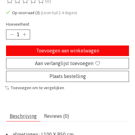
(0)
De beoordeling van dit product is
0
van de 5
Op voorraad (3)
(Levertijd:2-4 dagen)
Hoeveelheid:
Toevoegen aan winkelwagen
Aan verlanglijst toevoegen
Plaats bestelling
Toevoegen om te vergelijken
Beschrijving
Reviews (0)
afmetingen :
L100 X B50
cm