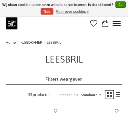
Wij slaan cookies op om onze website te verbeteren. Is dat akkoord?
Ja
Nee
Meer over cookies »
BE + NL : GRATIS VERZENDING van 31/07 t;e.m. 17/8
Verlanglijst
Winkelwa
Home
/
KLEEDKAMER
/
LEESBRIL
LEESBRIL
Filters weergeven
55 producten
Sorteren op
Standaard