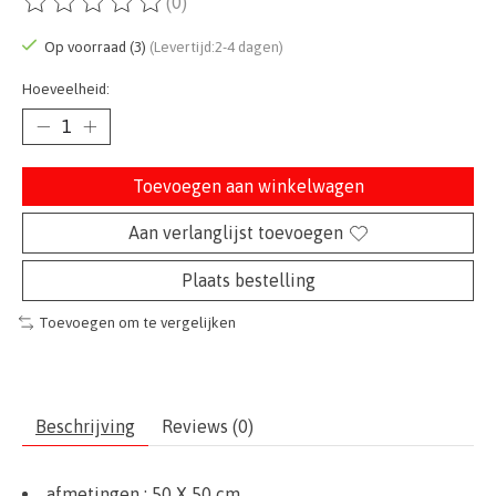
(0)
De beoordeling van dit product is
0
van de 5
Op voorraad (3)
(Levertijd:2-4 dagen)
Hoeveelheid:
Toevoegen aan winkelwagen
Aan verlanglijst toevoegen
Plaats bestelling
Toevoegen om te vergelijken
Beschrijving
Reviews (0)
afmetingen :
50
X 50 cm