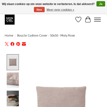
Wij slaan cookies op om onze website te verbeteren. Is dat akkoord?
Ja
Nee
Meer over cookies »
BE + NL : GRATIS VERZENDING van 31/07 t;e.m. 17/8
Verlanglijst
Winkelwa
Home
/
Boucle Cushion Cover - 50x50 - Misty Rose
Product image slideshow Items