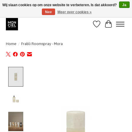
Wij slaan cookies op om onze website te verbeteren. Is dat akkoord?
Ja
Nee
Meer over cookies »
BE + NL : GRATIS VERZENDING van 31/07 t;e.m. 17/8
Verlanglijst
Winkelwa
Home
/
Frabli Roomspray - Mora
Product image slideshow Items