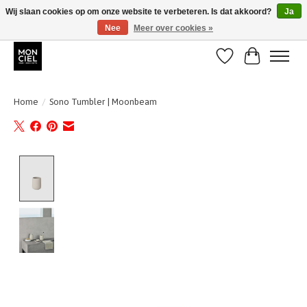
Wij slaan cookies op om onze website te verbeteren. Is dat akkoord?
Ja
Nee
Meer over cookies »
BE + NL : GRATIS VERZENDING van 31/07 t;e.m. 17/8
Verlanglijst
Winkelwa
Home
/
Sono Tumbler | Moonbeam
Product image slideshow Items