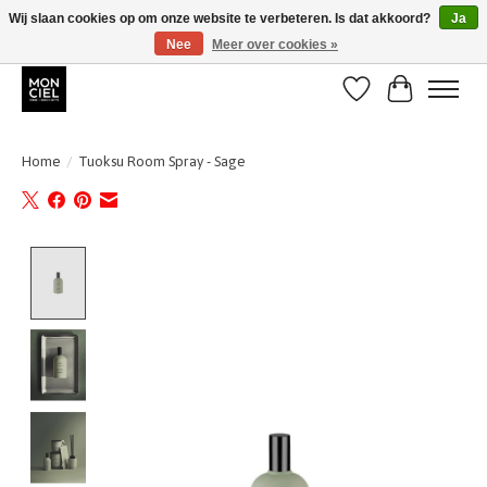
Wij slaan cookies op om onze website te verbeteren. Is dat akkoord?
Ja
Nee
Meer over cookies »
BE + NL : GRATIS VERZENDING van 31/07 t;e.m. 17/8
Verlanglijst
Winkelwa
Home
/
Tuoksu Room Spray - Sage
Product image slideshow Items