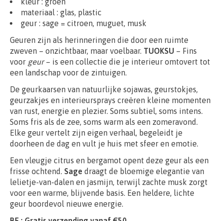
kleur : groen
materiaal : glas, plastic
geur : sage = citroen, muguet, musk
Geuren zijn als herinneringen die door een ruimte
zweven – onzichtbaar, maar voelbaar.
TUOKSU
– Fins
voor
geur
– is een collectie die je interieur omtovert tot
een landschap voor de zintuigen.
De geurkaarsen van natuurlijke sojawas, geurstokjes,
geurzakjes en interieursprays creëren kleine momenten
van rust, energie en plezier. Soms subtiel, soms intens.
Soms fris als de zee, soms warm als een zomeravond.
Elke geur vertelt zijn eigen verhaal, begeleidt je
doorheen de dag en vult je huis met sfeer en emotie.
Een vleugje citrus en bergamot opent deze geur als een
frisse ochtend.
Sage
draagt de bloemige elegantie van
lelietje-van-dalen en jasmijn, terwijl zachte musk zorgt
voor een warme, blijvende basis. Een heldere, lichte
geur boordevol nieuwe energie.
BE : Gratis verzending vanaf €50