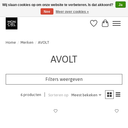
Wij slaan cookies op om onze website te verbeteren. Is dat akkoord?
Ja
Nee
Meer over cookies »
BE + NL : GRATIS VERZENDING van 31/07 t;e.m. 17/8
Verlanglijst
Winkelwa
Home
/
Merken
/
AVOLT
AVOLT
Filters weergeven
6 producten
Sorteren op
Meest bekeken