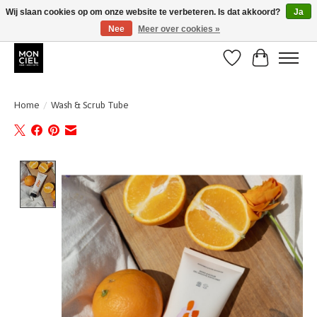
Wij slaan cookies op om onze website te verbeteren. Is dat akkoord?
Ja
Nee
Meer over cookies »
BE + NL : GRATIS VERZENDING van 31/07 t;e.m. 17/8
Verlanglijst
Winkelwa
Home
/
Wash & Scrub Tube
Product image slideshow Items