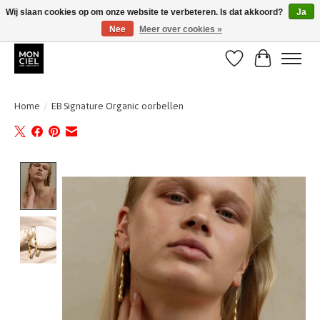
Wij slaan cookies op om onze website te verbeteren. Is dat akkoord?
Ja
Nee
Meer over cookies »
BE + NL : GRATIS VERZENDING van 31/07 t;e.m. 17/8
Verlanglijst
Winkelwa
Home
/
EB Signature Organic oorbellen
Product image slideshow Items