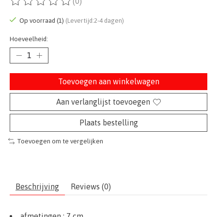
(0)
De beoordeling van dit product is
0
van de 5
Op voorraad (1)
(Levertijd:2-4 dagen)
Hoeveelheid:
Toevoegen aan winkelwagen
Aan verlanglijst toevoegen
Plaats bestelling
Toevoegen om te vergelijken
Beschrijving
Reviews (0)
afmetingen : 7 cm