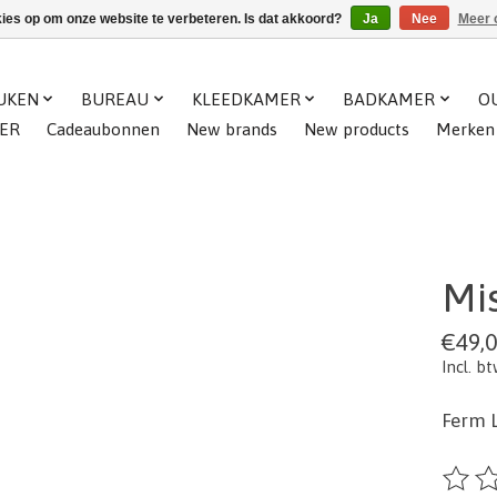
kies op om onze website te verbeteren. Is dat akkoord?
Ja
Nee
Meer 
UKEN
BUREAU
KLEEDKAMER
BADKAMER
O
ER
Cadeaubonnen
New brands
New products
Merken
Mis
€49,
Incl. b
Ferm L
De beo