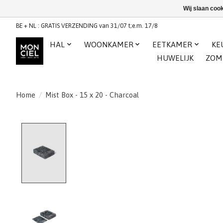
Wij slaan coo
BE + NL : GRATIS VERZENDING van 31/07 t;e.m. 17/8
HAL
WOONKAMER
EETKAMER
KE
HUWELIJK
ZOM
Home
/
Mist Box - 15 x 20 - Charcoal
Product image slideshow Items