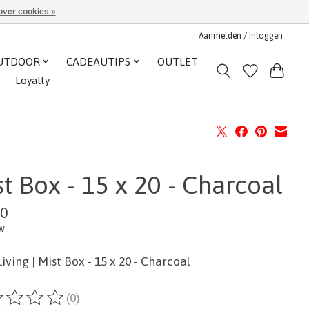
over cookies »
Aanmelden / Inloggen
UTDOOR
CADEAUTIPS
OUTLET
Loyalty
t Box - 15 x 20 - Charcoal
00
tw
iving | Mist Box - 15 x 20 - Charcoal
(0)
ordeling van dit product is
0
van de 5