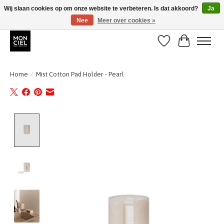
Wij slaan cookies op om onze website te verbeteren. Is dat akkoord?
Ja
Nee
Meer over cookies »
BE + NL : GRATIS VERZENDING van 31/07 t;e.m. 17/8
Verlanglijst
Winkelwa
Home
/
Mist Cotton Pad Holder - Pearl
Product image slideshow Items