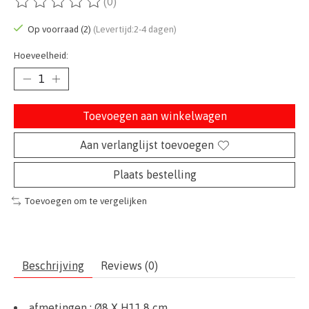
(0)
De beoordeling van dit product is
0
van de 5
Op voorraad (2)
(Levertijd:2-4 dagen)
Hoeveelheid:
Toevoegen aan winkelwagen
Aan verlanglijst toevoegen
Plaats bestelling
Toevoegen om te vergelijken
Beschrijving
Reviews (0)
afmetingen :
Ø
8
X H11,8 cm