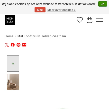
Wij slaan cookies op om onze website te verbeteren. Is dat akkoord?
Ja
Nee
Meer over cookies »
BE + NL : GRATIS VERZENDING van 31/07 t;e.m. 17/8
Verlanglijst
Winkelwa
Home
/
Mist Toothbrush Holder - Seafoam
Product image slideshow Items