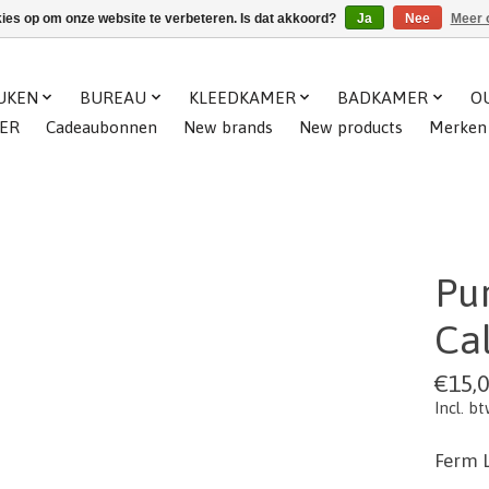
kies op om onze website te verbeteren. Is dat akkoord?
Ja
Nee
Meer 
UKEN
BUREAU
KLEEDKAMER
BADKAMER
O
ER
Cadeaubonnen
New brands
New products
Merken
Pur
Ca
€15,
Incl. b
Ferm L