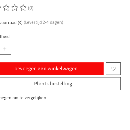
(0)
ordeling van dit product is
0
van de 5
voorraad (3)
(Levertijd:2-4 dagen)
lheid:
Toevoegen aan winkelwagen
Plaats bestelling
oegen om te vergelijken