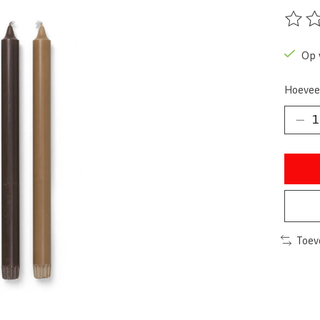
De beo
Op 
Hoevee
Toev