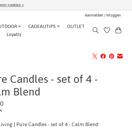
over cookies »
Aanmelden / Inloggen
UTDOOR
CADEAUTIPS
OUTLET
Loyalty
e Candles - set of 4 -
lm Blend
00
tw
iving | Pure Candles - set of 4 - Calm Blend