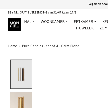
Wij slaan coo
BE + NL : GRATIS VERZENDING van 31/07 t;e.m. 17/8
HAL
WOONKAMER
EETKAMER
KE
HUWELIJK
ZOM
Home
/
Pure Candles - set of 4 - Calm Blend
Product image slideshow Items