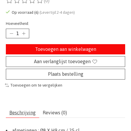
(0)
De beoordeling van dit product is
0
van de 5
Op voorraad (6)
(Levertijd:2-4 dagen)
Hoeveelheid:
Toevoegen aan winkelwagen
Aan verlanglijst toevoegen
Plaats bestelling
Toevoegen om te vergelijken
Beschrijving
Reviews (0)
afmetingen :
Ø8
X H9 cm / 25 cl