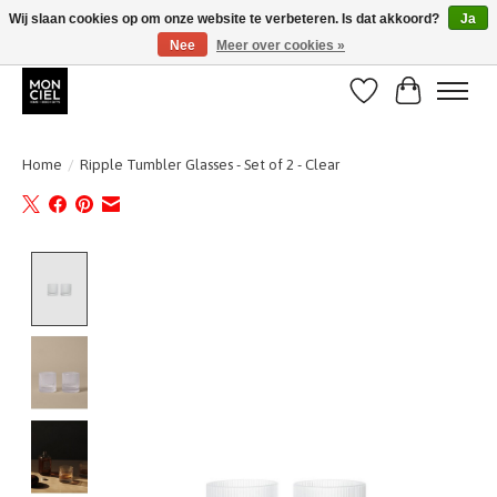
Wij slaan cookies op om onze website te verbeteren. Is dat akkoord?
Ja
Nee
Meer over cookies »
BE + NL : GRATIS VERZENDING van 31/07 t;e.m. 17/8
Verlanglijst
Winkelwa
Home
/
Ripple Tumbler Glasses - Set of 2 - Clear
Product image slideshow Items