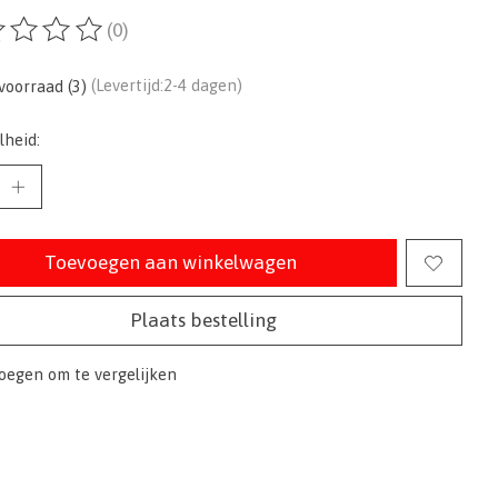
(0)
ordeling van dit product is
0
van de 5
voorraad (3)
(Levertijd:2-4 dagen)
lheid:
Toevoegen aan winkelwagen
Plaats bestelling
oegen om te vergelijken