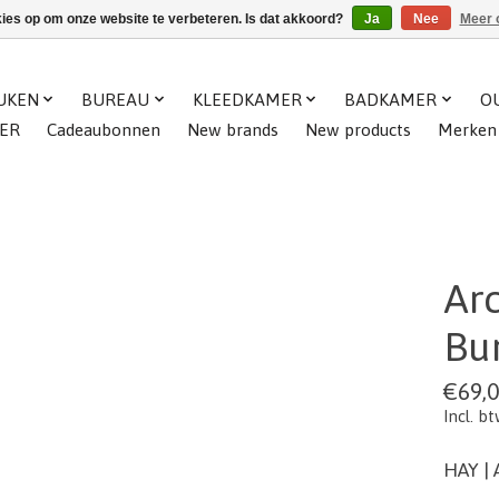
kies op om onze website te verbeteren. Is dat akkoord?
Ja
Nee
Meer 
UKEN
BUREAU
KLEEDKAMER
BADKAMER
O
ER
Cadeaubonnen
New brands
New products
Merken
Arc
Bu
€69,
Incl. b
HAY | 