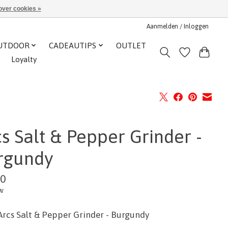
over cookies »
Aanmelden / Inloggen
UTDOOR
CADEAUTIPS
OUTLET
Loyalty
s Salt & Pepper Grinder -
rgundy
00
tw
Arcs Salt & Pepper Grinder - Burgundy