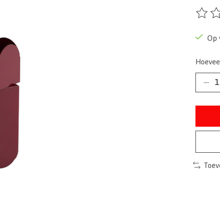
De beo
Op 
Hoevee
Toev