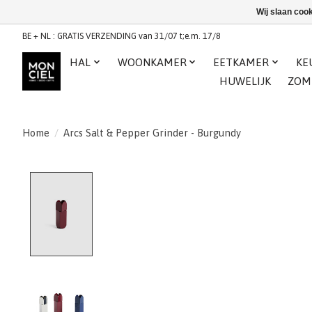
Wij slaan coo
BE + NL : GRATIS VERZENDING van 31/07 t;e.m. 17/8
HAL
WOONKAMER
EETKAMER
KE
HUWELIJK
ZOM
Home
/
Arcs Salt & Pepper Grinder - Burgundy
Product image slideshow Items