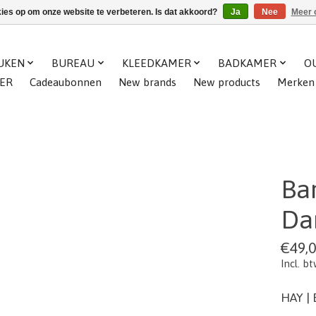
kies op om onze website te verbeteren. Is dat akkoord?
Ja
Nee
Meer 
UKEN
BUREAU
KLEEDKAMER
BADKAMER
O
ER
Cadeaubonnen
New brands
New products
Merken
Bar
Da
€49,
Incl. b
HAY | 