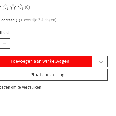
(0)
ordeling van dit product is
0
van de 5
voorraad (1)
(Levertijd:2-4 dagen)
lheid:
Toevoegen aan winkelwagen
Plaats bestelling
oegen om te vergelijken