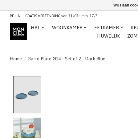
Wij slaan coo
BE + NL : GRATIS VERZENDING van 31/07 t;e.m. 17/8
HAL
WOONKAMER
EETKAMER
KE
HUWELIJK
ZOM
Home
/
Barro Plate Ø24 - Set of 2 - Dark Blue
Product image slideshow Items