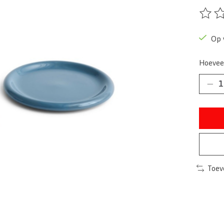
De beo
Op 
Hoevee
Toev