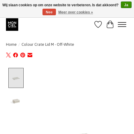
Wij slaan cookies op om onze website te verbeteren. Is dat akkoord?
Ja
Nee
Meer over cookies »
BE + NL : GRATIS VERZENDING van 31/07 t;e.m. 17/8
Verlanglijst
Winkelwa
Home
/
Colour Crate Lid M - Off-White
Product image slideshow Items