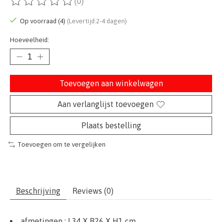
(0)
De beoordeling van dit product is
0
van de 5
Op voorraad (4)
(Levertijd:2-4 dagen)
Hoeveelheid:
Toevoegen aan winkelwagen
Aan verlanglijst toevoegen
Plaats bestelling
Toevoegen om te vergelijken
Beschrijving
Reviews (0)
afmetingen :
L34 X B26
X H1 cm