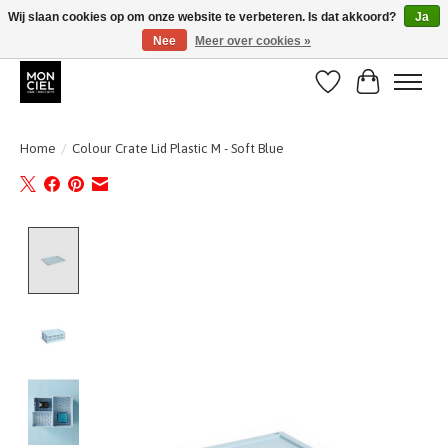
Wij slaan cookies op om onze website te verbeteren. Is dat akkoord?
Ja
Nee
Meer over cookies »
BE + NL : GRATIS VERZENDING van 31/07 t;e.m. 17/8
Verlanglijst
Winkelwa
Home
/
Colour Crate Lid Plastic M - Soft Blue
Product image slideshow Items