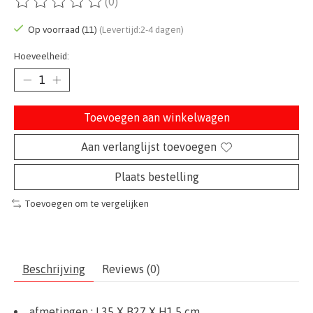
(0)
De beoordeling van dit product is
0
van de 5
Op voorraad (11)
(Levertijd:2-4 dagen)
Hoeveelheid:
Toevoegen aan winkelwagen
Aan verlanglijst toevoegen
Plaats bestelling
Toevoegen om te vergelijken
Beschrijving
Reviews (0)
afmetingen :
L35 X B27 X H1,5 cm