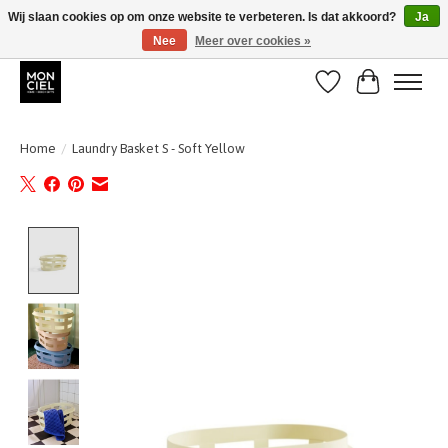
Wij slaan cookies op om onze website te verbeteren. Is dat akkoord?
Ja
Nee
Meer over cookies »
BE + NL : GRATIS VERZENDING van 31/07 t;e.m. 17/8
Verlanglijst
Winkelwa
Home
/
Laundry Basket S - Soft Yellow
Product image slideshow Items