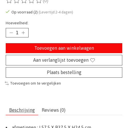
(0)
De beoordeling van dit product is
0
van de 5
Op voorraad (2)
(Levertijd:2-4 dagen)
Hoeveelheid:
Toevoegen aan winkelwagen
Aan verlanglijst toevoegen
Plaats bestelling
Toevoegen om te vergelijken
Beschrijving
Reviews (0)
afmetingen
: L
57,5 X B
37,5 X H24,5 cm