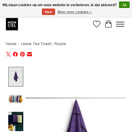
Wij slaan cookies op om onze website te verbeteren. Is dat akkoord?
Ja
Nee
Meer over cookies »
BE + NL : GRATIS VERZENDING van 31/07 t;e.m. 17/8
Verlanglijst
Winkelwa
Home
/
Linear Tea Towel - Purple
Product image slideshow Items