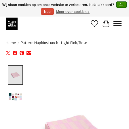
Wij slaan cookies op om onze website te verbeteren. Is dat akkoord?
Ja
Nee
Meer over cookies »
BE + NL : GRATIS VERZENDING van 31/07 t;e.m. 17/8
Verlanglijst
Winkelwa
Home
/
Pattern Napkins Lunch - Light Pink/Rose
Product image slideshow Items