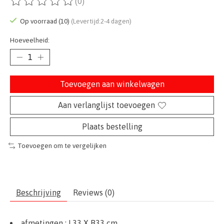
(0)
De beoordeling van dit product is
0
van de 5
Op voorraad (10)
(Levertijd:2-4 dagen)
Hoeveelheid:
Toevoegen aan winkelwagen
Aan verlanglijst toevoegen
Plaats bestelling
Toevoegen om te vergelijken
Beschrijving
Reviews (0)
afmetingen :
L33 X B33 cm