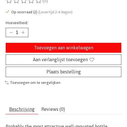
(0)
De beoordeling van dit product is
0
van de 5
Op voorraad (2)
(Levertijd:2-4 dagen)
Hoeveelheid:
Toevoegen aan winkelwagen
Aan verlanglijst toevoegen
Plaats bestelling
Toevoegen om te vergelijken
Beschrijving
Reviews (0)
Probably the most attractive wall-mounted bottle