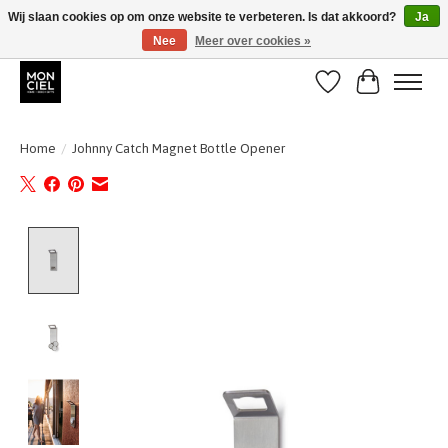
Wij slaan cookies op om onze website te verbeteren. Is dat akkoord?
Ja
Nee
Meer over cookies »
BE + NL : GRATIS VERZENDING van 31/07 t;e.m. 17/8
Verlanglijst
Winkelwa
Home
/
Johnny Catch Magnet Bottle Opener
Product image slideshow Items