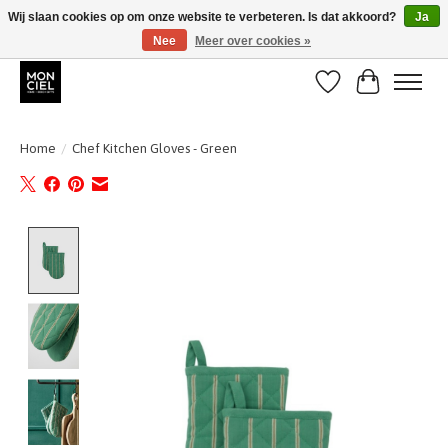
Wij slaan cookies op om onze website te verbeteren. Is dat akkoord?
Ja
Nee
Meer over cookies »
BE + NL : GRATIS VERZENDING van 31/07 t;e.m. 17/8
Verlanglijst
Winkelwa
Home
/
Chef Kitchen Gloves - Green
Product image slideshow Items