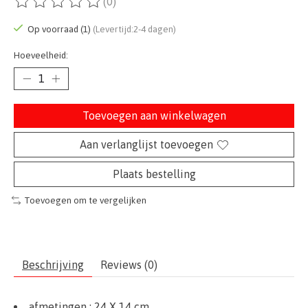
(0)
De beoordeling van dit product is
0
van de 5
Op voorraad (1)
(Levertijd:2-4 dagen)
Hoeveelheid:
Toevoegen aan winkelwagen
Aan verlanglijst toevoegen
Plaats bestelling
Toevoegen om te vergelijken
Beschrijving
Reviews (0)
afmetingen :
24 X 14 cm