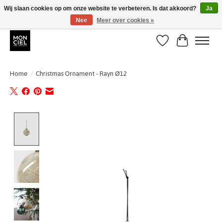
Wij slaan cookies op om onze website te verbeteren. Is dat akkoord?
Ja
Nee
Meer over cookies »
BE + NL : GRATIS VERZENDING van 31/07 t;e.m. 17/8
Verlanglijst
Winkelwa
Home
/
Christmas Ornament - Rayn Ø12
Product image slideshow Items