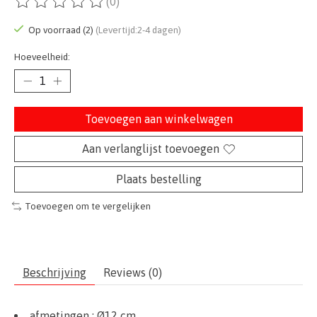
(0)
De beoordeling van dit product is
0
van de 5
Op voorraad (2)
(Levertijd:2-4 dagen)
Hoeveelheid:
Toevoegen aan winkelwagen
Aan verlanglijst toevoegen
Plaats bestelling
Toevoegen om te vergelijken
Beschrijving
Reviews (0)
afmetingen :
Ø12 cm