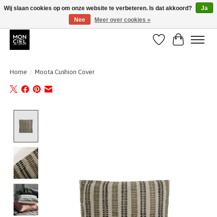
Wij slaan cookies op om onze website te verbeteren. Is dat akkoord?
Ja
Nee
Meer over cookies »
BE + NL : GRATIS VERZENDING van 31/07 t;e.m. 17/8
Verlanglijst
Winkelwa
Home
/
Moota Cushion Cover
Product image slideshow Items