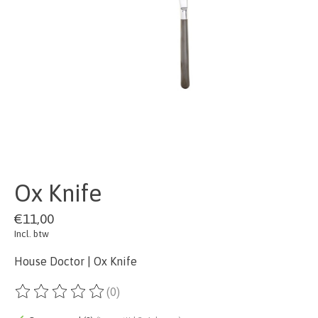
Ox Knife
€11,00
Incl. btw
House Doctor | Ox Knife
(0)
De beoordeling van dit product is
0
van de 5