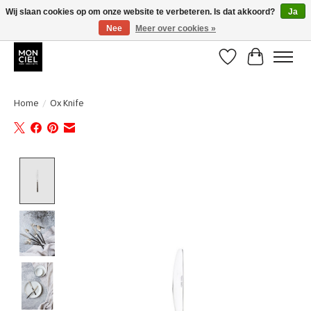
Wij slaan cookies op om onze website te verbeteren. Is dat akkoord?
Ja
Nee
Meer over cookies »
BE + NL : GRATIS VERZENDING van 31/07 t;e.m. 17/8
Verlanglijst
Winkelwa
Home
/
Ox Knife
Product image slideshow Items