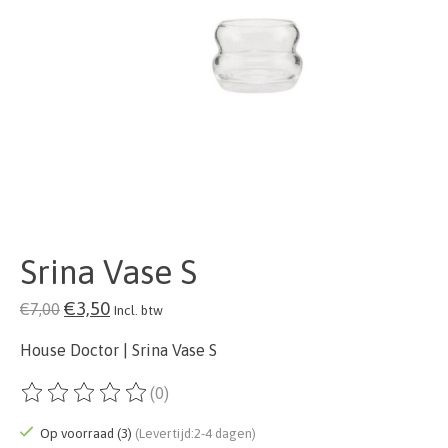
Srina Vase S
€3,50
€7,00
Incl. btw
House Doctor | Srina Vase S
(0)
De beoordeling van dit product is
0
van de 5
Op voorraad (3)
(Levertijd:2-4 dagen)