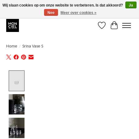
Wij slaan cookies op om onze website te verbeteren. Is dat akkoord?
Ja
Nee
Meer over cookies »
BE + NL : GRATIS VERZENDING van 31/07 t;e.m. 17/8
Verlanglijst
Winkelwa
Home
/
Srina Vase S
Product image slideshow Items