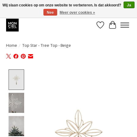
Wij slaan cookies op om onze website te verbeteren. Is dat akkoord?
Ja
Nee
Meer over cookies »
BE + NL : GRATIS VERZENDING van 31/07 t;e.m. 17/8
Verlanglijst
Winkelwa
Home
/
Top Star - Tree Top - Beige
Product image slideshow Items