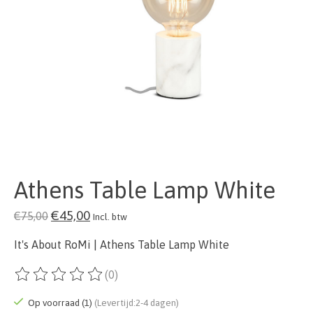
Athens Table Lamp White
€45,00
€75,00
Incl. btw
It's About RoMi | Athens Table Lamp White
(0)
De beoordeling van dit product is
0
van de 5
Op voorraad (1)
(Levertijd:2-4 dagen)