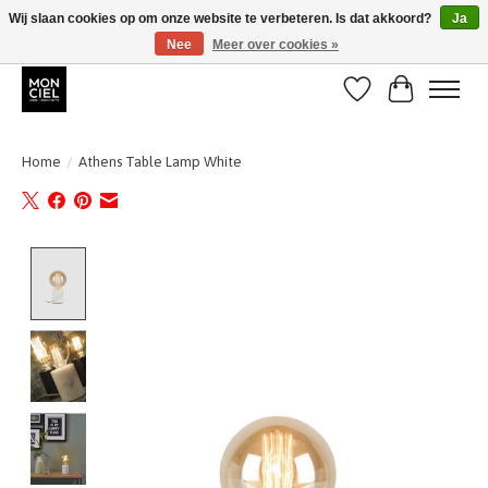
Wij slaan cookies op om onze website te verbeteren. Is dat akkoord?
Ja
Nee
Meer over cookies »
BE + NL : GRATIS VERZENDING van 31/07 t;e.m. 17/8
Verlanglijst
Winkelwa
Home
/
Athens Table Lamp White
Product image slideshow Items