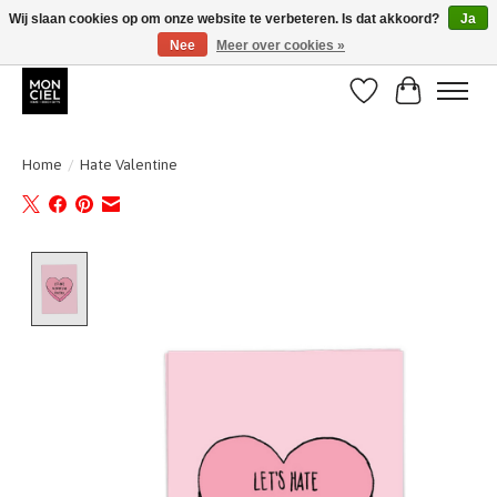
Wij slaan cookies op om onze website te verbeteren. Is dat akkoord?
Ja
Nee
Meer over cookies »
BE + NL : GRATIS VERZENDING van 31/07 t;e.m. 17/8
Verlanglijst
Winkelwa
Home
/
Hate Valentine
Product image slideshow Items