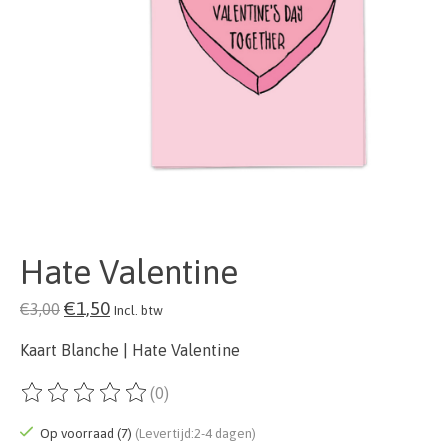
Hate Valentine
€1,50
€3,00
Incl. btw
Kaart Blanche | Hate Valentine
(0)
De beoordeling van dit product is
0
van de 5
Op voorraad (7)
(Levertijd:2-4 dagen)