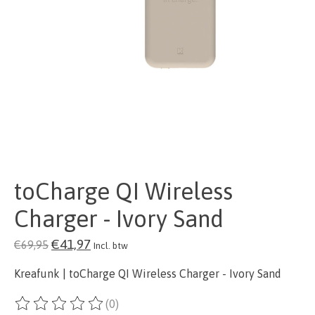
toCharge QI Wireless
Charger - Ivory Sand
€41,97
€69,95
Incl. btw
Kreafunk | toCharge QI Wireless Charger - Ivory Sand
(0)
De beoordeling van dit product is
0
van de 5