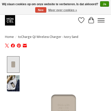
Wij slaan cookies op om onze website te verbeteren. Is dat akkoord?
Ja
Nee
Meer over cookies »
BE + NL : GRATIS VERZENDING van 31/07 t;e.m. 17/8
Verlanglijst
Winkelwa
Home
/
toCharge QI Wireless Charger - Ivory Sand
Product image slideshow Items