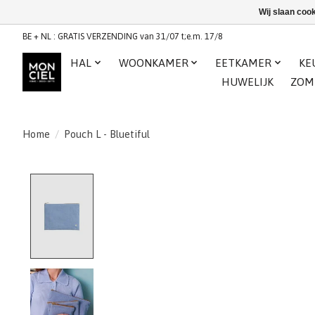
Wij slaan coo
BE + NL : GRATIS VERZENDING van 31/07 t;e.m. 17/8
HAL
WOONKAMER
EETKAMER
KE
HUWELIJK
ZOM
Home
/
Pouch L - Bluetiful
Product image slideshow Items