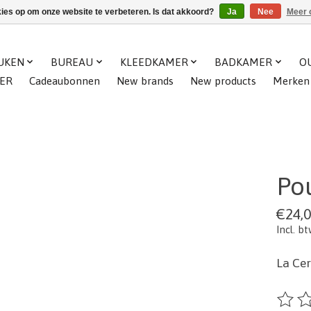
kies op om onze website te verbeteren. Is dat akkoord?
Ja
Nee
Meer 
UKEN
BUREAU
KLEEDKAMER
BADKAMER
O
ER
Cadeaubonnen
New brands
New products
Merken
Pou
€24,
Incl. b
La Cer
De beo