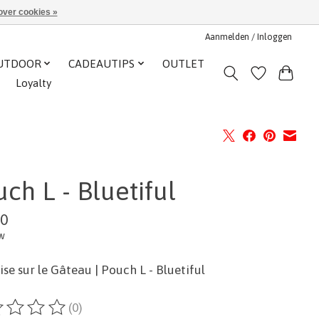
over cookies »
Aanmelden / Inloggen
UTDOOR
CADEAUTIPS
OUTLET
Loyalty
ch L - Bluetiful
00
tw
ise sur le Gâteau | Pouch L - Bluetiful
(0)
ordeling van dit product is
0
van de 5