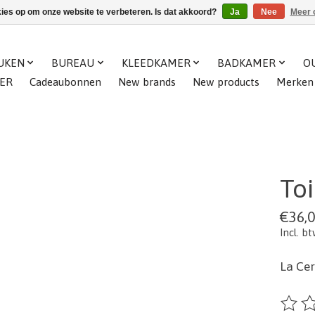
kies op om onze website te verbeteren. Is dat akkoord?
Ja
Nee
Meer 
UKEN
BUREAU
KLEEDKAMER
BADKAMER
O
ER
Cadeaubonnen
New brands
New products
Merken
Toi
€36,
Incl. b
La Cer
De beo