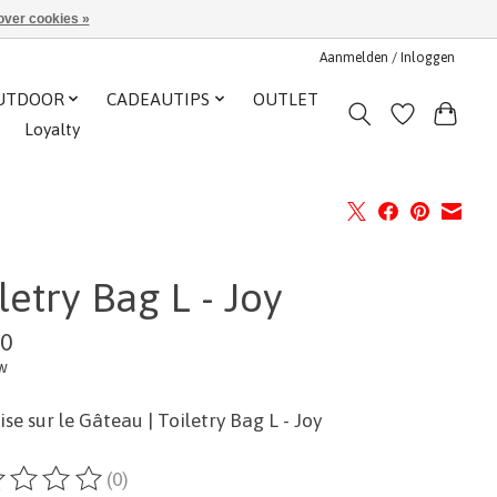
over cookies »
Aanmelden / Inloggen
UTDOOR
CADEAUTIPS
OUTLET
Loyalty
letry Bag L - Joy
00
tw
ise sur le Gâteau | Toiletry Bag L - Joy
(0)
ordeling van dit product is
0
van de 5