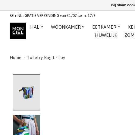
Wij slaan coo
BE + NL : GRATIS VERZENDING van 31/07 t;e.m. 17/8
HAL
WOONKAMER
EETKAMER
KE
HUWELIJK
ZOM
Home
/
Toiletry Bag L - Joy
Product image slideshow Items