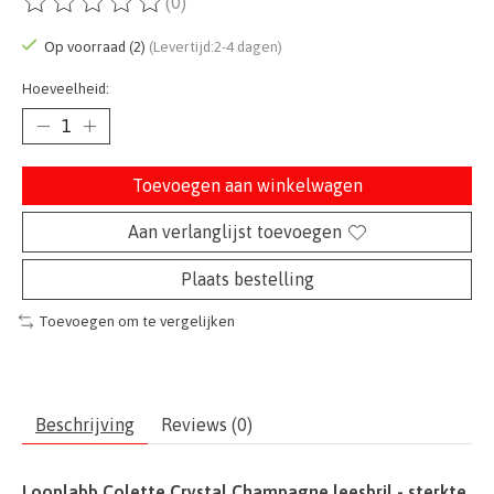
(0)
De beoordeling van dit product is
0
van de 5
Op voorraad (2)
(Levertijd:2-4 dagen)
Hoeveelheid:
Toevoegen aan winkelwagen
Aan verlanglijst toevoegen
Plaats bestelling
Toevoegen om te vergelijken
Beschrijving
Reviews (0)
Looplabb Colette Crystal Champagne leesbril - sterkte