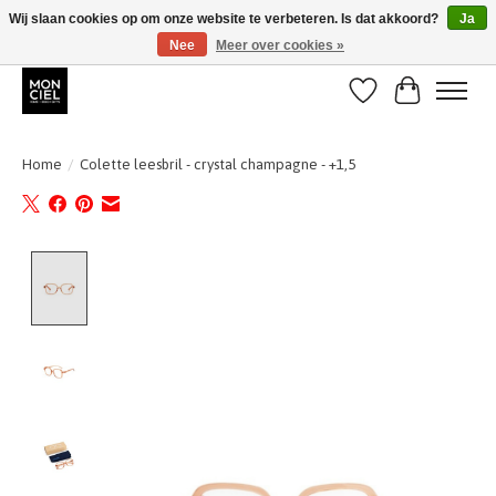
Wij slaan cookies op om onze website te verbeteren. Is dat akkoord?
Ja
Nee
Meer over cookies »
BE + NL : GRATIS VERZENDING van 31/07 t;e.m. 17/8
Verlanglijst
Winkelwa
Home
/
Colette leesbril - crystal champagne - +1,5
Product image slideshow Items