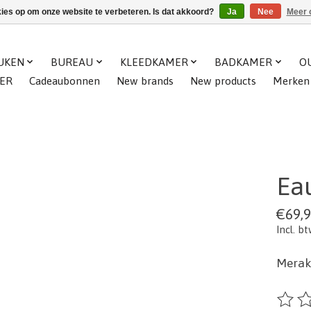
kies op om onze website te verbeteren. Is dat akkoord?
Ja
Nee
Meer 
UKEN
BUREAU
KLEEDKAMER
BADKAMER
O
ER
Cadeaubonnen
New brands
New products
Merken
Eau
€69,
Incl. b
Meraki
De beo