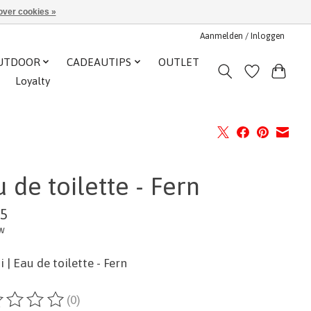
over cookies »
Aanmelden / Inloggen
UTDOOR
CADEAUTIPS
OUTLET
Loyalty
 de toilette - Fern
95
tw
 | Eau de toilette - Fern
(0)
ordeling van dit product is
0
van de 5