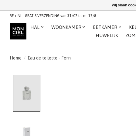
Wij slaan coo
BE + NL : GRATIS VERZENDING van 31/07 t;e.m. 17/8
HAL
WOONKAMER
EETKAMER
KE
HUWELIJK
ZOM
Home
/
Eau de toilette - Fern
Product image slideshow Items