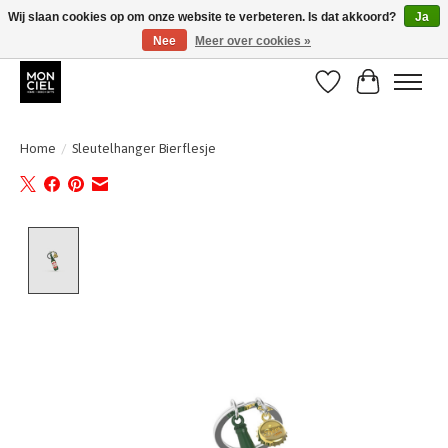
Wij slaan cookies op om onze website te verbeteren. Is dat akkoord?
Ja
Nee
Meer over cookies »
BE + NL : GRATIS VERZENDING van 31/07 t;e.m. 17/8
Verlanglijst
Winkelwa
Home
/
Sleutelhanger Bierflesje
Product image slideshow Items