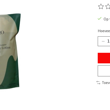
De beo
Op 
Hoevee
Toev