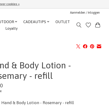
over cookies »
Aanmelden / Inloggen
UTDOOR
CADEAUTIPS
OUTLET
Loyalty
nd & Body Lotion -
emary - refill
90
tw
 Hand & Body Lotion - Rosemary - refill