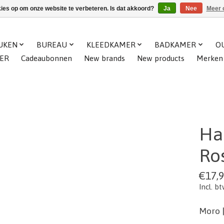
kies op om onze website te verbeteren. Is dat akkoord?
Ja
Nee
Meer 
UKEN
BUREAU
KLEEDKAMER
BADKAMER
O
ER
Cadeaubonnen
New brands
New products
Merken
Ha
Ros
€17,
Incl. b
Moro |