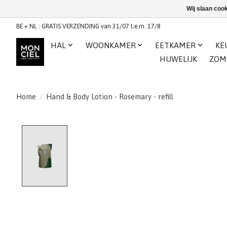
Wij slaan coo
BE + NL : GRATIS VERZENDING van 31/07 t;e.m. 17/8
HAL
WOONKAMER
EETKAMER
KE
HUWELIJK
ZOM
Home
/
Hand & Body Lotion - Rosemary - refill
Product image slideshow Items