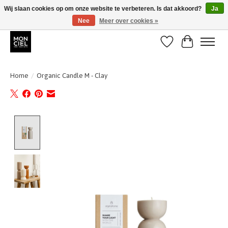
Wij slaan cookies op om onze website te verbeteren. Is dat akkoord?
Ja
Nee
Meer over cookies »
BE + NL : GRATIS VERZENDING van 31/07 t;e.m. 17/8
Verlanglijst
Winkelwa
Home
/
Organic Candle M - Clay
Product image slideshow Items