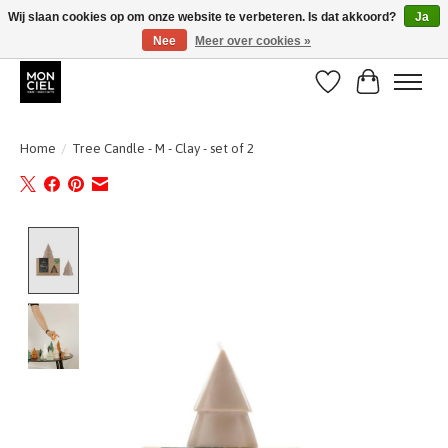
Wij slaan cookies op om onze website te verbeteren. Is dat akkoord?
Ja
Nee
Meer over cookies »
BE + NL : GRATIS VERZENDING van 31/07 t;e.m. 17/8
Verlanglijst
Winkelwa
Home
/
Tree Candle - M - Clay - set of 2
Product image slideshow Items