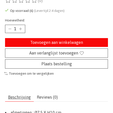
(0)
De beoordeling van dit product is
0
van de 5
Op voorraad (6)
(Levertijd:2-4 dagen)
Hoeveelheid:
Toevoegen aan winkelwagen
Aan verlanglijst toevoegen
Plaats bestelling
Toevoegen om te vergelijken
Beschrijving
Reviews (0)
afmetingen :
Ø7,5 X H10 cm