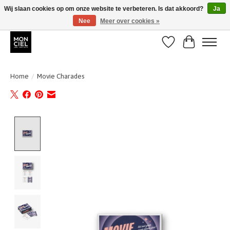
Wij slaan cookies op om onze website te verbeteren. Is dat akkoord?
Ja
Nee
Meer over cookies »
BE + NL : GRATIS VERZENDING van 31/07 t;e.m. 17/8
Verlanglijst
Winkelwa
Home
/
Movie Charades
Product image slideshow Items