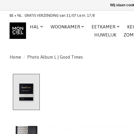
Wij slaan coo
BE + NL : GRATIS VERZENDING van 31/07 t;e.m. 17/8
HAL
WOONKAMER
EETKAMER
KE
HUWELIJK
ZOM
Home
/
Photo Album L | Good Times
Product image slideshow Items