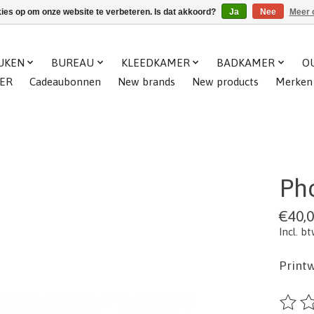
kies op om onze website te verbeteren. Is dat akkoord?
Ja
Nee
Meer 
UKEN
BUREAU
KLEEDKAMER
BADKAMER
O
ER
Cadeaubonnen
New brands
New products
Merken
Ph
€40,
Incl. b
Printw
De beo