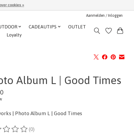
over cookies »
Aanmelden / Inloggen
UTDOOR
CADEAUTIPS
OUTLET
Loyalty
oto Album L | Good Times
00
tw
orks | Photo Album L | Good Times
(0)
ordeling van dit product is
0
van de 5