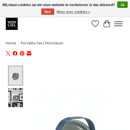
Wij slaan cookies op om onze website te verbeteren. Is dat akkoord?
Ja
Nee
Meer over cookies »
BE + NL : GRATIS VERZENDING van 31/07 t;e.m. 17/8
Verlanglijst
Winkelwa
Home
/
Portable Fan | Petroleum
Product image slideshow Items