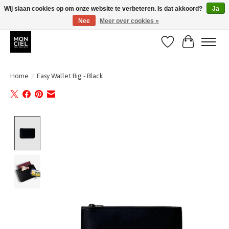
Wij slaan cookies op om onze website te verbeteren. Is dat akkoord?
Ja
Nee
Meer over cookies »
BE + NL : GRATIS VERZENDING van 31/07 t;e.m. 17/8
Verlanglijst
Winkelwa
Home
/
Easy Wallet Big - Black
Product image slideshow Items