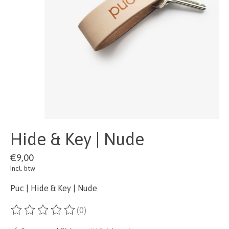
Hide & Key | Nude
€9,00
Incl. btw
Puc | Hide & Key | Nude
(0)
De beoordeling van dit product is
0
van de 5