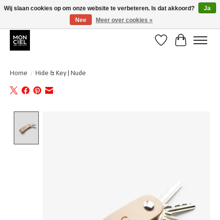
Wij slaan cookies op om onze website te verbeteren. Is dat akkoord?
Ja
Nee
Meer over cookies »
BE + NL : GRATIS VERZENDING van 31/07 t;e.m. 17/8
Verlanglijst
Winkelwa
Home
/
Hide & Key | Nude
Product image slideshow Items