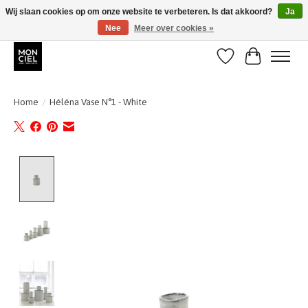
Wij slaan cookies op om onze website te verbeteren. Is dat akkoord?
Ja
Nee
Meer over cookies »
BE + NL : GRATIS VERZENDING van 31/07 t;e.m. 17/8
Verlanglijst
Winkelwa
Home
/
Héléna Vase N°1 - White
Product image slideshow Items