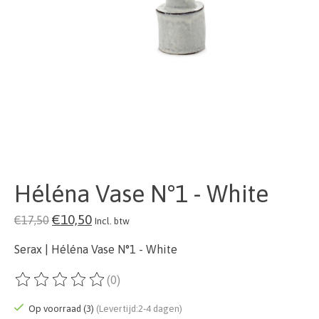
Héléna Vase N°1 - White
€10,50
€17,50
Incl. btw
Serax | Héléna Vase N°1 - White
(0)
De beoordeling van dit product is
0
van de 5
Op voorraad (3)
(Levertijd:2-4 dagen)