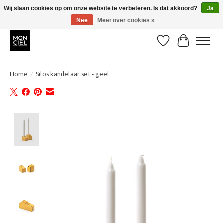
Wij slaan cookies op om onze website te verbeteren. Is dat akkoord?
Ja
Nee
Meer over cookies »
BE + NL : GRATIS VERZENDING van 31/07 t;e.m. 17/8
Verlanglijst
Winkelwa
Home
/
Silos kandelaar set - geel
Product image slideshow Items