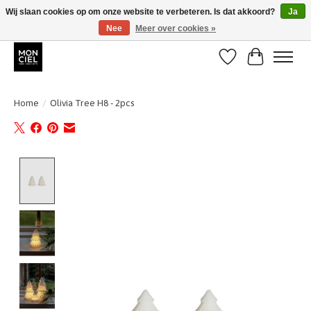
Wij slaan cookies op om onze website te verbeteren. Is dat akkoord?
Ja
Nee
Meer over cookies »
BE + NL : GRATIS VERZENDING van 31/07 t;e.m. 17/8
Verlanglijst
Winkelwa
Home
/
Olivia Tree H8 - 2pcs
Product image slideshow Items